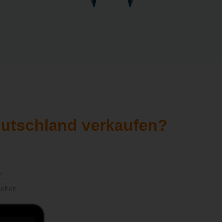
eutschland verkaufen?
f.
echen.