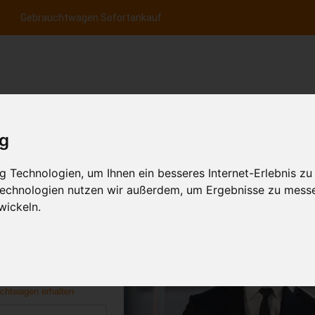
Gebrauchtwagen Sofortankauf
nfrage per Hotline
Anfrage per WhatsApp
Anfrage 
+49 (0)800-0044333
+49 (0)157 - 849 157 78
anfrage
ig
HOME
KONTAKT
FR
 Technologien, um Ihnen ein besseres Internet-Erlebnis zu
 Technologien nutzen wir außerdem, um Ergebnisse zu mess
wickeln.
aufen & gratis
n
uchtwagen erhalten