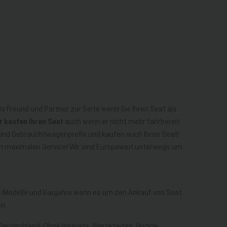
ls Freund und Partner zur Seite wenn Sie Ihren Seat als
r kaufen Ihren Seat
auch wenn er nicht mehr fahrbereit
r sind Gebrauchtwagenprofis und kaufen auch Ihren Seat!
em maximalen Service! Wir sind Europaweit unterwegs um
lle Modelle und Baujahre wenn es um den Ankauf von Seat
n.
 Deutschland. Ohne Inserate, Wartezeiten, lästige