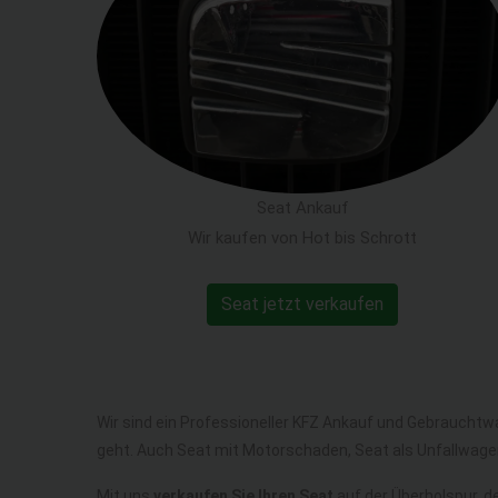
Seat Ankauf
Wir kaufen von Hot bis Schrott
Seat jetzt verkaufen
Wir sind ein Professioneller KFZ Ankauf und Gebrauchtw
geht. Auch Seat mit Motorschaden, Seat als Unfallwag
Mit uns
verkaufen Sie Ihren Seat
auf der Überholspur, de