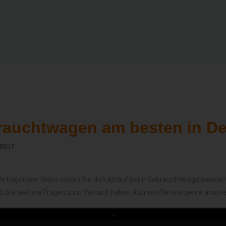
rauchtwagen am besten in D
WEIT
m folgenden Video sehen Sie den Ablauf beim Gebrauchtwagenverkau
en Sie weitere Fragen zum Verkauf haben, können Sie uns gerne anspr