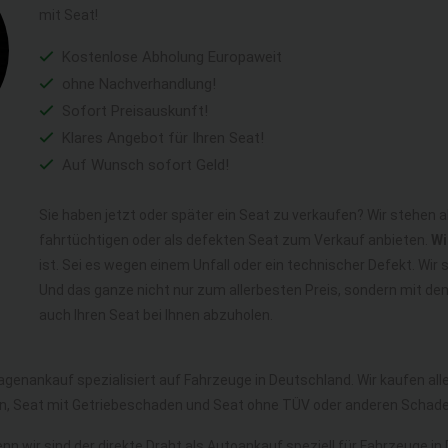
mit Seat!
Kostenlose Abholung Europaweit
ohne Nachverhandlung!
Sofort Preisauskunft!
Klares Angebot für Ihren Seat!
Auf Wunsch sofort Geld!
Sie haben jetzt oder später ein Seat zu verkaufen? Wir stehen a
fahrtüchtigen oder als defekten Seat zum Verkauf anbieten.
Wi
ist. Sei es wegen einem Unfall oder ein technischer Defekt. Wi
Und das ganze nicht nur zum allerbesten Preis, sondern mit d
auch Ihren Seat bei Ihnen abzuholen.
agenankauf spezialisiert auf Fahrzeuge in Deutschland. Wir kaufen a
en, Seat mit Getriebeschaden und Seat ohne TÜV oder anderen Schade
nn wir sind der direkte Draht als Autoankauf speziell für Fahrzeuge in