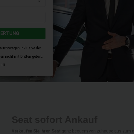
WERTUNG
rauchtwagen inklusive der
 nicht mit Dritten geteilt.
eit.
Seat sofort Ankauf
Verkaufen Sie Ihren Seat
ganz bequem von zuhause aus zum alle