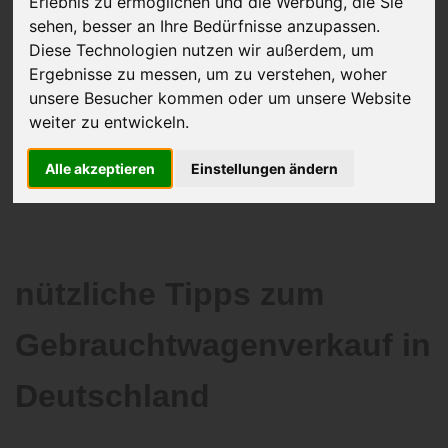
Erlebnis zu ermöglichen und die Werbung, die Sie
sehen, besser an Ihre Bedürfnisse anzupassen.
JETZT KOSTENLOSE BEWERTUNG
Diese Technologien nutzen wir außerdem, um
Ergebnisse zu messen, um zu verstehen, woher
Kostenloses Angebot
für den Ankauf Ihres Gebrauchtwagen
unsere Besucher kommen oder um unsere Website
inklusive der Abholung, auf Wunsch sofort Geld. Ihre Daten werden
weiter zu entwickeln.
nicht mit Dritten geteilt.
Alle akzeptieren
Einstellungen ändern
Wir garantieren 100% Sicherheit.
nützliche Tipps zum
Gebrauchtwagenverkauf in
Deutschland