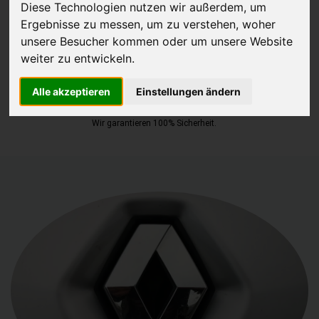
Diese Technologien nutzen wir außerdem, um
Ergebnisse zu messen, um zu verstehen, woher
JETZT KOSTENLOSE BEWERTUNG
unsere Besucher kommen oder um unsere Website
weiter zu entwickeln.
Kostenloses Angebot
für den Ankauf Ihres Gebrauchtwagen
inklusive der Abholung, auf Wunsch sofort Geld. Ihre Daten werden
Alle akzeptieren
Einstellungen ändern
nicht mit Dritten geteilt.
Wir garantieren 100% Sicherheit.