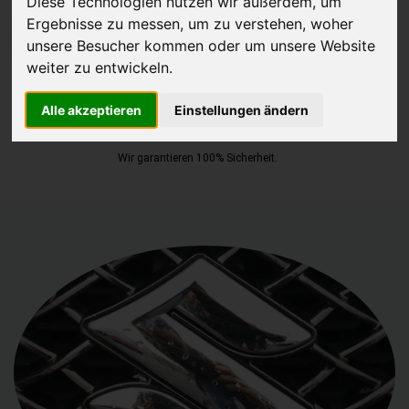
Diese Technologien nutzen wir außerdem, um
Ergebnisse zu messen, um zu verstehen, woher
JETZT KOSTENLOSE BEWERTUNG
unsere Besucher kommen oder um unsere Website
weiter zu entwickeln.
Kostenloses Angebot
für den Ankauf Ihres Gebrauchtwagen
inklusive der Abholung, auf Wunsch sofort Geld. Ihre Daten werden
Alle akzeptieren
Einstellungen ändern
nicht mit Dritten geteilt.
Wir garantieren 100% Sicherheit.