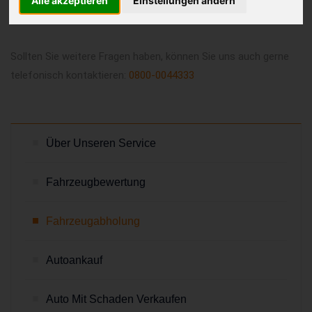
Alle akzeptieren
Einstellungen ändern
HÄUFIGE FRAGEN
Sollten Sie weitere Fragen haben, können Sie uns auch gerne
telefonisch kontaktieren:
0800-0044333
Über Unseren Service
Fahrzeugbewertung
Fahrzeugabholung
Autoankauf
Auto Mit Schaden Verkaufen