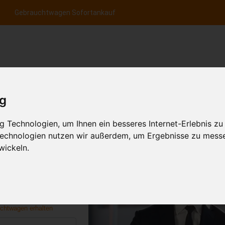
Gebrauchtwagen Sofortankauf
nfrage per Hotline
Anfrage per WhatsApp
Anfrage 
+49 (0)800-0044333
+49 (0)157 - 849 157 78
anfrage
ig
HOME
KONTAKT
FR
 Technologien, um Ihnen ein besseres Internet-Erlebnis zu
 Technologien nutzen wir außerdem, um Ergebnisse zu mess
wickeln.
uf
aufen & gratis
n
uchtwagen erhalten