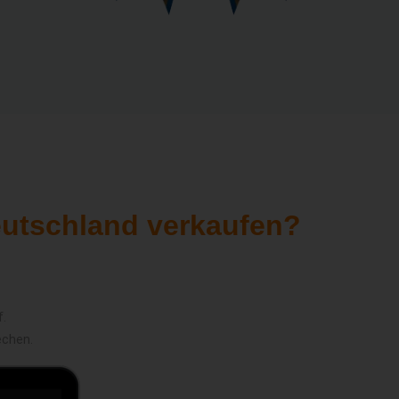
eutschland verkaufen?
f.
echen.