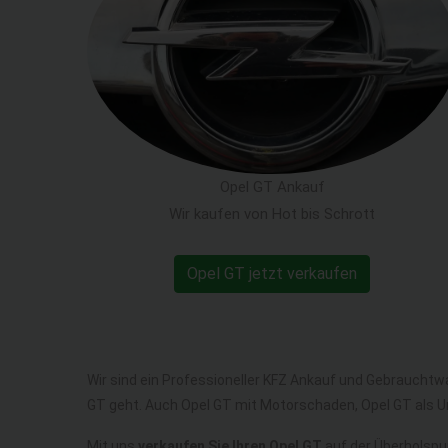
Opel GT Ankauf
Wir kaufen von Hot bis Schrott
Opel GT jetzt verkaufen
Wir sind ein Professioneller KFZ Ankauf und Gebrauchtw
GT geht. Auch Opel GT mit Motorschaden, Opel GT als 
Mit uns
verkaufen Sie Ihren Opel GT
auf der Überholspur