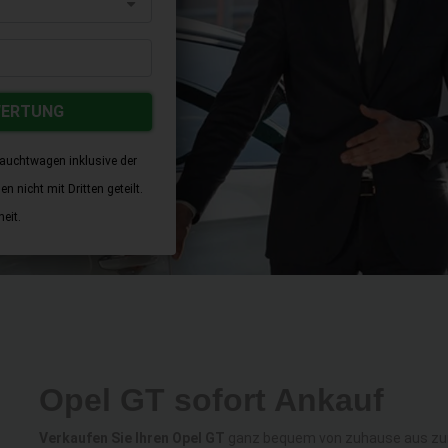
WERTUNG
rauchtwagen inklusive der
 nicht mit Dritten geteilt.
eit.
Opel GT sofort Ankauf
Verkaufen Sie Ihren Opel GT
ganz bequem von zuhause aus zum 