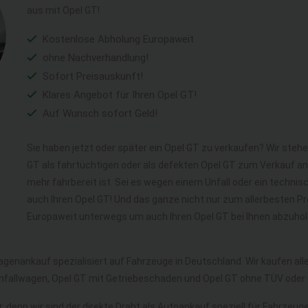
aus mit Opel GT!
Kostenlose Abholung Europaweit
ohne Nachverhandlung!
Sofort Preisauskunft!
Klares Angebot für Ihren Opel GT!
Auf Wunsch sofort Geld!
Sie haben jetzt oder später ein Opel GT zu verkaufen? Wir stehe
GT als fahrtüchtigen oder als defekten Opel GT zum Verkauf a
mehr fahrbereit ist. Sei es wegen einem Unfall oder ein techni
auch Ihren Opel GT! Und das ganze nicht nur zum allerbesten Pr
Europaweit unterwegs um auch Ihren Opel GT bei Ihnen abzuhol
agenankauf spezialisiert auf Fahrzeuge in Deutschland. Wir kaufen al
Unfallwagen, Opel GT mit Getriebeschaden und Opel GT ohne TÜV oder
, denn wir sind der direkte Draht als Autoankauf speziell für Fahrzeug