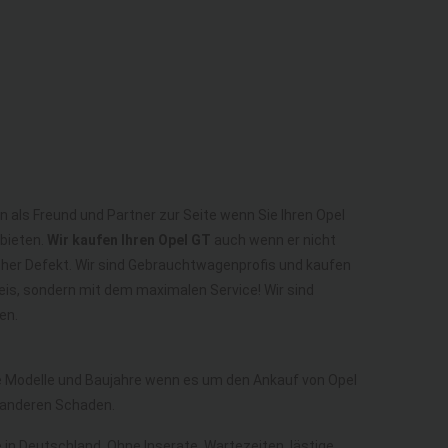
n als Freund und Partner zur Seite wenn Sie Ihren Opel
nbieten.
Wir kaufen Ihren Opel GT
auch wenn er nicht
scher Defekt. Wir sind Gebrauchtwagenprofis und kaufen
eis, sondern mit dem maximalen Service! Wir sind
en.
le Modelle und Baujahre wenn es um den Ankauf von Opel
 anderen Schaden.
e in Deutschland. Ohne Inserate, Wartezeiten, lästige