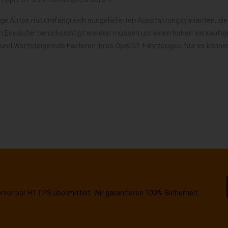
ige Autos mit umfangreich ausgelieferten Ausstattungsvarianten, die
m Einkäufer berücksichtigt werden müssen um einen hohen Verkaufspre
 und Wertsteigernde Faktoren Ihres Opel GT Fahrzeuges. Nur so könne
erver per HTTPS übermittelt. Wir garantieren 100% Sicherheit.