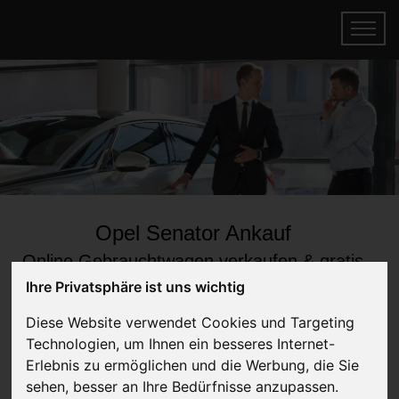
Opel Senator Ankauf
Online Gebrauchtwagen verkaufen & gratis
abholen lassen
Ihre Privatsphäre ist uns wichtig
Auf Wunsch sofort Geld für Ihren Gebrauchtwagen erhalten
Diese Website verwendet Cookies und Targeting
Technologien, um Ihnen ein besseres Internet-
Erlebnis zu ermöglichen und die Werbung, die Sie
sehen, besser an Ihre Bedürfnisse anzupassen.