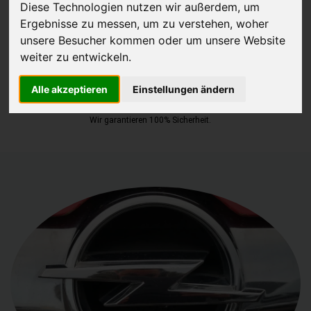
Diese Technologien nutzen wir außerdem, um
Ergebnisse zu messen, um zu verstehen, woher
JETZT KOSTENLOSE BEWERTUNG
unsere Besucher kommen oder um unsere Website
weiter zu entwickeln.
Kostenloses Angebot
für den Ankauf Ihres Gebrauchtwagen
inklusive der Abholung, auf Wunsch sofort Geld. Ihre Daten werden
Alle akzeptieren
Einstellungen ändern
nicht mit Dritten geteilt.
Wir garantieren 100% Sicherheit.