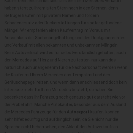
Käufer denn endlich los sind falls Sie Ihren Mercedes verkauft
haben steht zu Ihrem alten Stern noch in den Sternen, denn
Betrüger kaufen mit privatem Namen und fordern
Schadenersatz oder Rückerstattungen für später gefundene
Mängel. Wir empfehlen einen Kaufvertrag im Voraus mit
Ausschluss der Sachmängelhaftung und des Rückgaberechtes
und Verkauf mit allen bekannten und unbekannten Mängeln.
Beim Autoverkauf wird es für selbstverständlich gehalten, auch
den Mercedes auf Herz und Nieren zu testen, nur kann das
natürlich auch unangenehm für die Nachbarschaft werden wenn
die Käufer mit Ihrem Mercedes das Tempolimit und den
Geräuschepegel reizen, und wenn dann anschliessend doch kein
Interesse mehr für Ihren Mercedes besteht, so haben Sie
bedenken dass Ihr Fahrzeug noch genauso gut darsteht wie vor
der Probefahrt. Manche Autokäufer, besonder aus dem Ausland
die Mercedes Fahrzeuge für den
Autoexport
kaufen, können
sehr hilfebedürftig und aufdringlich sein, da Sie nicht nur die
Sprache nicht beherrschen, den Ablauf des Autoverkaufs in