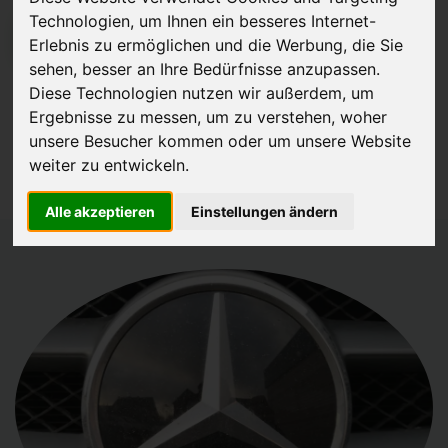
Technologien, um Ihnen ein besseres Internet-
JETZT KOSTENLOSE BEWERTUNG
Erlebnis zu ermöglichen und die Werbung, die Sie
sehen, besser an Ihre Bedürfnisse anzupassen.
Kostenloses Angebot
für den Ankauf Ihres Gebrauchtwagen
Diese Technologien nutzen wir außerdem, um
Ergebnisse zu messen, um zu verstehen, woher
inklusive der Abholung, auf Wunsch sofort Geld. Ihre Daten werden
unsere Besucher kommen oder um unsere Website
nicht mit Dritten geteilt.
weiter zu entwickeln.
Wir garantieren 100% Sicherheit.
Alle akzeptieren
Einstellungen ändern