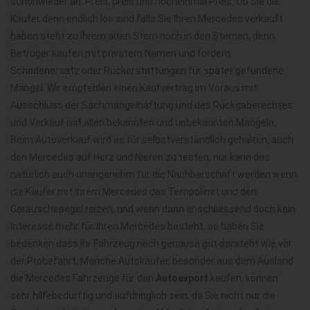
schonwieder an. Preis, preis und nocheinmal Preis. Ob Sie die
Käufer denn endlich los sind falls Sie Ihren Mercedes verkauft
haben steht zu Ihrem alten Stern noch in den Sternen, denn
Betrüger kaufen mit privatem Namen und fordern
Schadenersatz oder Rückerstattungen für später gefundene
Mängel. Wir empfehlen einen Kaufvertrag im Voraus mit
Ausschluss der Sachmängelhaftung und des Rückgaberechtes
und Verkauf mit allen bekannten und unbekannten Mängeln.
Beim Autoverkauf wird es für selbstverständlich gehalten, auch
den Mercedes auf Herz und Nieren zu testen, nur kann das
natürlich auch unangenehm für die Nachbarschaft werden wenn
die Käufer mit Ihrem Mercedes das Tempolimit und den
Geräuschepegel reizen, und wenn dann anschliessend doch kein
Interesse mehr für Ihren Mercedes besteht, so haben Sie
bedenken dass Ihr Fahrzeug noch genauso gut darsteht wie vor
der Probefahrt. Manche Autokäufer, besonder aus dem Ausland
die Mercedes Fahrzeuge für den
Autoexport
kaufen, können
sehr hilfebedürftig und aufdringlich sein, da Sie nicht nur die