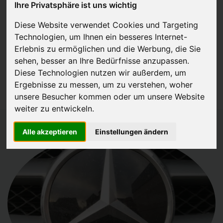
Ihre Privatsphäre ist uns wichtig
JETZT KOSTENLOSE BEWERTUNG
Diese Website verwendet Cookies und Targeting
Technologien, um Ihnen ein besseres Internet-
Kostenloses Angebot
für den Ankauf Ihres Gebrauchtwagen
Erlebnis zu ermöglichen und die Werbung, die Sie
inklusive der Abholung, auf Wunsch sofort Geld. Ihre Daten werden
sehen, besser an Ihre Bedürfnisse anzupassen.
Diese Technologien nutzen wir außerdem, um
nicht mit Dritten geteilt.
Ergebnisse zu messen, um zu verstehen, woher
Wir garantieren 100% Sicherheit.
unsere Besucher kommen oder um unsere Website
weiter zu entwickeln.
Alle akzeptieren
Einstellungen ändern