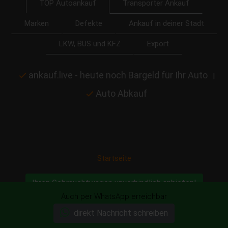
Transporter Ankauf
TOP Autoankauf
Marken
Defekte
Ankauf in deiner Stadt
LKW, BUS und KFZ
Export
ankauf.live - heute noch Bargeld für Ihr Auto
|
Auto Abkauf
Startseite
Ihren Gebrauchtwagen unverbindlich anbieten!
Auch per WhatsApp erreichbar
direkt Nachricht schreiben