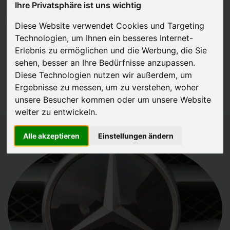
Ihre Privatsphäre ist uns wichtig
JETZT KOSTENLOSE BEWERTUNG
Diese Website verwendet Cookies und Targeting
Technologien, um Ihnen ein besseres Internet-
Kostenloses Angebot
für den Ankauf Ihres Gebrauchtwagen
Erlebnis zu ermöglichen und die Werbung, die Sie
inklusive der Abholung, auf Wunsch sofort Geld. Ihre Daten werden
sehen, besser an Ihre Bedürfnisse anzupassen.
Diese Technologien nutzen wir außerdem, um
nicht mit Dritten geteilt.
Ergebnisse zu messen, um zu verstehen, woher
Wir garantieren 100% Sicherheit.
unsere Besucher kommen oder um unsere Website
weiter zu entwickeln.
Alle akzeptieren
Einstellungen ändern