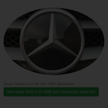
Unser Service ist für Sie 100% kostenlos
Mercedes-Benz G 63 AMG jetzt kostenlos anbieten!