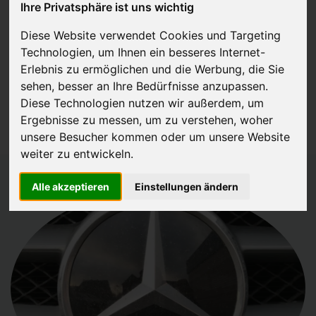
Ihre Privatsphäre ist uns wichtig
JETZT KOSTENLOSE BEWERTUNG
Diese Website verwendet Cookies und Targeting
Technologien, um Ihnen ein besseres Internet-
Kostenloses Angebot
für den Ankauf Ihres Gebrauchtwagen
Erlebnis zu ermöglichen und die Werbung, die Sie
inklusive der Abholung, auf Wunsch sofort Geld. Ihre Daten werden
sehen, besser an Ihre Bedürfnisse anzupassen.
Diese Technologien nutzen wir außerdem, um
nicht mit Dritten geteilt.
Ergebnisse zu messen, um zu verstehen, woher
Wir garantieren 100% Sicherheit.
unsere Besucher kommen oder um unsere Website
weiter zu entwickeln.
Alle akzeptieren
Einstellungen ändern