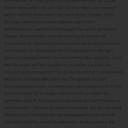
schonwieder an. Preis, preis und nocheinmal Preis. Ob Sie die
Käufer denn endlich los sind falls Sie Ihren Mercedes verkauft
haben steht zu Ihrem alten Stern noch in den Sternen, denn
Betrüger kaufen mit privatem Namen und fordern
Schadenersatz oder Rückerstattungen für später gefundene
Mängel. Wir empfehlen einen Kaufvertrag im Voraus mit
Ausschluss der Sachmängelhaftung und des Rückgaberechtes
und Verkauf mit allen bekannten und unbekannten Mängeln.
Beim Autoverkauf wird es für selbstverständlich gehalten, auch
den Mercedes auf Herz und Nieren zu testen, nur kann das
natürlich auch unangenehm für die Nachbarschaft werden wenn
die Käufer mit Ihrem Mercedes das Tempolimit und den
Geräuschepegel reizen, und wenn dann anschliessend doch kein
Interesse mehr für Ihren Mercedes besteht, so haben Sie
bedenken dass Ihr Fahrzeug noch genauso gut darsteht wie vor
der Probefahrt. Manche Autokäufer, besonder aus dem Ausland
die Mercedes Fahrzeuge für den
Autoexport
kaufen, können
sehr hilfebedürftig und aufdringlich sein, da Sie nicht nur die