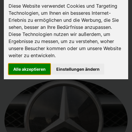
Diese Website verwendet Cookies und Targeting
JETZT KOSTENLOSE BEWERTUNG
Technologien, um Ihnen ein besseres Internet-
Erlebnis zu ermöglichen und die Werbung, die Sie
Kostenloses Angebot
für den Ankauf Ihres Gebrauchtwagen
sehen, besser an Ihre Bedürfnisse anzupassen.
Diese Technologien nutzen wir außerdem, um
inklusive der Abholung, auf Wunsch sofort Geld. Ihre Daten werden
Ergebnisse zu messen, um zu verstehen, woher
nicht mit Dritten geteilt.
unsere Besucher kommen oder um unsere Website
Wir garantieren 100% Sicherheit.
weiter zu entwickeln.
Alle akzeptieren
Einstellungen ändern