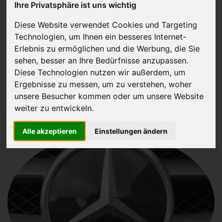
Ihre Privatsphäre ist uns wichtig
JETZT KOSTENLOSE BEWERTUNG
Diese Website verwendet Cookies und Targeting
Technologien, um Ihnen ein besseres Internet-
Kostenloses Angebot
für den Ankauf Ihres Gebrauchtwagen
Erlebnis zu ermöglichen und die Werbung, die Sie
inklusive der Abholung, auf Wunsch sofort Geld. Ihre Daten werden
sehen, besser an Ihre Bedürfnisse anzupassen.
Diese Technologien nutzen wir außerdem, um
nicht mit Dritten geteilt.
Ergebnisse zu messen, um zu verstehen, woher
Wir garantieren 100% Sicherheit.
unsere Besucher kommen oder um unsere Website
weiter zu entwickeln.
Alle akzeptieren
Einstellungen ändern