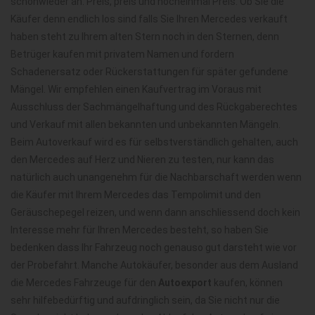
schonwieder an. Preis, preis und nocheinmal Preis. Ob Sie die
Käufer denn endlich los sind falls Sie Ihren Mercedes verkauft
haben steht zu Ihrem alten Stern noch in den Sternen, denn
Betrüger kaufen mit privatem Namen und fordern
Schadenersatz oder Rückerstattungen für später gefundene
Mängel. Wir empfehlen einen Kaufvertrag im Voraus mit
Ausschluss der Sachmängelhaftung und des Rückgaberechtes
und Verkauf mit allen bekannten und unbekannten Mängeln.
Beim Autoverkauf wird es für selbstverständlich gehalten, auch
den Mercedes auf Herz und Nieren zu testen, nur kann das
natürlich auch unangenehm für die Nachbarschaft werden wenn
die Käufer mit Ihrem Mercedes das Tempolimit und den
Geräuschepegel reizen, und wenn dann anschliessend doch kein
Interesse mehr für Ihren Mercedes besteht, so haben Sie
bedenken dass Ihr Fahrzeug noch genauso gut darsteht wie vor
der Probefahrt. Manche Autokäufer, besonder aus dem Ausland
die Mercedes Fahrzeuge für den
Autoexport
kaufen, können
sehr hilfebedürftig und aufdringlich sein, da Sie nicht nur die