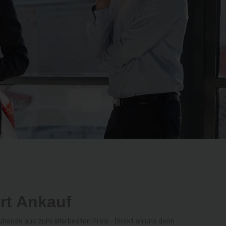
rt Ankauf
ause aus zum allerbesten Preis - Direkt an uns denn