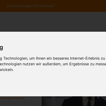
Gebrauchtwagen Sofortankauf
nfrage per Hotline
Anfrage per WhatsApp
Anfrage 
+49 (0)800-0044333
+49 (0)157 - 849 157 78
anfrage
ig
HOME
KONTAKT
FR
 Technologien, um Ihnen ein besseres Internet-Erlebnis zu
 Technologien nutzen wir außerdem, um Ergebnisse zu mess
wickeln.
0 Ankauf
aufen & gratis
n
uchtwagen erhalten