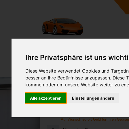
A
Ihre Privatsphäre ist uns wicht
Diese Website verwendet Cookies und Targeting
besser an Ihre Bedürfnisse anzupassen. Diese
kommen oder um unsere Website weiter zu ent
Mercedes-Benz B 18
Alle akzeptieren
Einstellungen ändern
Online Gebrauchtwagen verk
abholen lasse
Auf Wunsch sofort Geld für Ihren Gebra