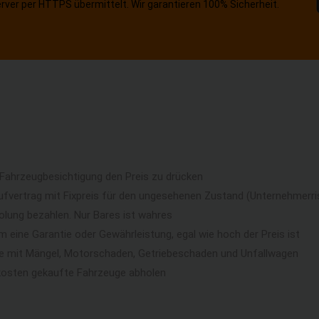
erver per HTTPS übermittelt. Wir garantieren 100% Sicherheit.
 Fahrzeugbesichtigung den Preis zu drücken
ufvertrag mit Fixpreis für den ungesehenen Zustand (Unternehmerri
lung bezahlen. Nur Bares ist wahres
eine Garantie oder Gewährleistung, egal wie hoch der Preis ist
ge mit Mängel, Motorschaden, Getriebeschaden und Unfallwagen
kosten gekaufte Fahrzeuge abholen