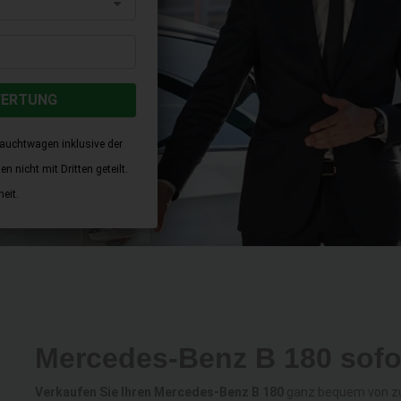
WERTUNG
rauchtwagen inklusive der
 nicht mit Dritten geteilt.
eit.
Mercedes-Benz B 180 sofo
Verkaufen Sie Ihren Mercedes-Benz B 180
ganz bequem von zuh