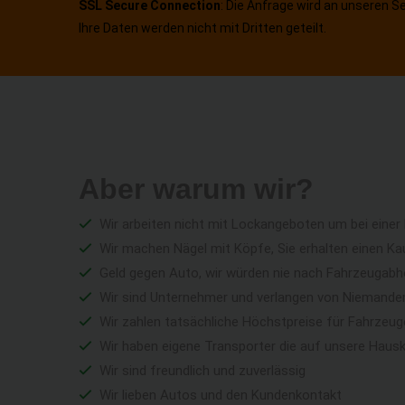
SSL Secure Connection
: Die Anfrage wird an unseren S
Ihre Daten werden nicht mit Dritten geteilt.
Aber warum wir?
Wir arbeiten nicht mit Lockangeboten um bei einer
Wir machen Nägel mit Köpfe, Sie erhalten einen Ka
Geld gegen Auto, wir würden nie nach Fahrzeugabho
Wir sind Unternehmer und verlangen von Niemandem 
Wir zahlen tatsächliche Höchstpreise für Fahrzeu
Wir haben eigene Transporter die auf unsere Haus
Wir sind freundlich und zuverlässig
Wir lieben Autos und den Kundenkontakt