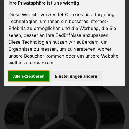
Ihre Privatsphäre ist uns wichtig
JETZT KOSTENLOSE BEWERTUNG
Diese Website verwendet Cookies und Targeting
Technologien, um Ihnen ein besseres Internet-
Kostenloses Angebot
für den Ankauf Ihres Gebrauchtwagen
Erlebnis zu ermöglichen und die Werbung, die Sie
inklusive der Abholung, auf Wunsch sofort Geld. Ihre Daten werden
sehen, besser an Ihre Bedürfnisse anzupassen.
Diese Technologien nutzen wir außerdem, um
nicht mit Dritten geteilt.
Ergebnisse zu messen, um zu verstehen, woher
Wir garantieren 100% Sicherheit.
unsere Besucher kommen oder um unsere Website
weiter zu entwickeln.
Alle akzeptieren
Einstellungen ändern